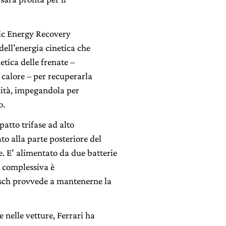
tic Energy Recovery
ell’energia cinetica che
etica delle frenate –
 calore – per recuperarla
cità, impegandola per
o.
atto trifase ad alto
to alla parte posteriore del
. E’ alimentato da due batterie
tà complessiva è
Bosch provvede a mantenerne la
e nelle vetture, Ferrari ha