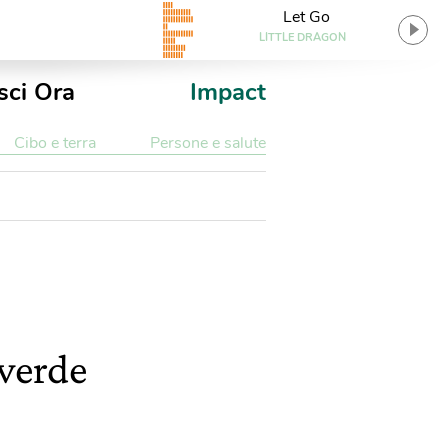
Let Go
LITTLE DRAGON
sci Ora
Impact
Cibo e terra
Persone e salute
 verde