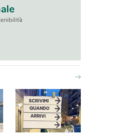
nale
enibilità