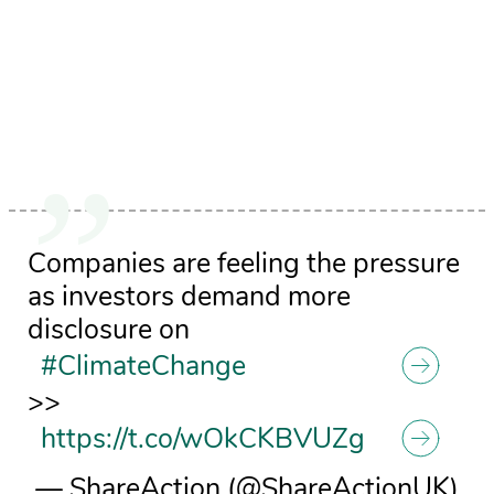
Companies are feeling the pressure
as investors demand more
disclosure on
#ClimateChange
>>
https://t.co/wOkCKBVUZg
— ShareAction (@ShareActionUK)