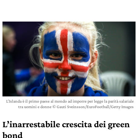
L’Islanda è il primo paese al mondo ad imporre per legge la parità salariale
tra uomini e donne © Gauti Sveinsson/EuroFootball/Getty Images
L’inarrestabile crescita dei green
bond