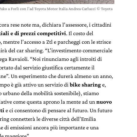
Yuko a Forlì con l’ad Toyota Motor Italia Andrea Carlucci © Toyota
ora rese note ma, dichiara l’assessore, i cittadini
ali e di prezzi competitivi
. Il costo del
 mentre l’accesso a Ztl e parcheggi con le strisce
irà del car sharing. “L’investimento commerciale
iega Ravaioli. “Noi rinunciamo agli introiti di
rtato dal servizio giustifica certamente il
ne”. Un esperimento che durerà almeno un anno,
empo è già attivo un servizio di
bike sharing
e,
 urbano della mobilità sostenibile), stiamo
iziative come questa aprono la mente ad un
nuovo
ti
e ci consentono di pensare al futuro. Un futuro
ring connetterà le diverse città dell’Emilia
e di emissioni ancora più importante e una
le maggiore”.