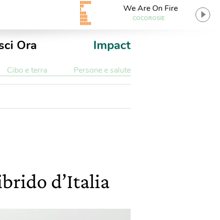
We Are On Fire
COCOROSIE
sci Ora
Impact
Cibo e terra
Persone e salute
ibrido d’Italia