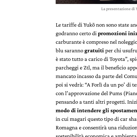
La presentazione di 
Le tariffe di Yukõ non sono state anc
godranno certo di
promozioni inizi
carburante è compreso nel noleggio,
blu saranno
gratuiti
per chi usufru
è stato tutto a carico di Toyota”, sp
parcheggi e Ztl, ma il beneficio appo
mancato incasso da parte del Comu
poi si vedrà: “A Forlì da un po’ di t
con l’approvazione del Pums (Piano
pensando a tanti altri progetti. In
modo di intendere gli spostamen
in cui magari questo tipo di car sha
Romagna e consentirà una riduzion
sostenibilità economica e ambienta