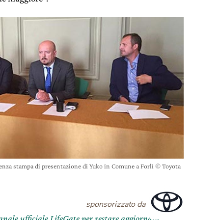
enza stampa di presentazione di Yuko in Comune a Forlì © Toyota
sponsorizzato da
canale ufficiale LifeGate per restare aggiornata,