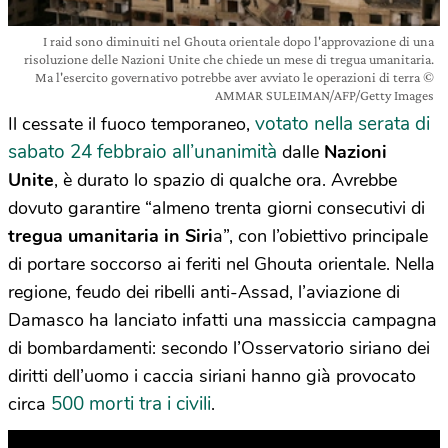
I raid sono diminuiti nel Ghouta orientale dopo l'approvazione di una
risoluzione delle Nazioni Unite che chiede un mese di tregua umanitaria.
Ma l'esercito governativo potrebbe aver avviato le operazioni di terra ©
AMMAR SULEIMAN/AFP/Getty Images
votato nella serata di
Il cessate il fuoco temporaneo,
sabato 24 febbraio all’unanimità
dalle
Nazioni
Unite
, è durato lo spazio di qualche ora. Avrebbe
dovuto garantire “almeno trenta giorni consecutivi di
tregua umanitaria in Siri
a”, con l’obiettivo principale
di portare soccorso ai feriti nel Ghouta orientale. Nella
regione, feudo dei ribelli anti-Assad, l’aviazione di
Damasco ha lanciato infatti una massiccia campagna
di bombardamenti: secondo l’Osservatorio siriano dei
diritti dell’uomo i caccia siriani hanno già provocato
500 morti tra i civili
circa
.