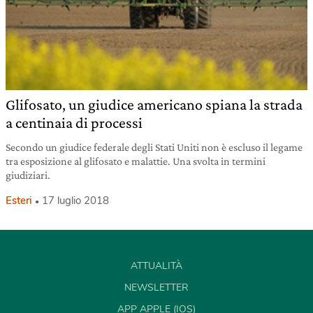
Glifosato, un giudice americano spiana la strada
a centinaia di processi
Secondo un giudice federale degli Stati Uniti non è escluso il legame
tra esposizione al glifosato e malattie. Una svolta in termini
giudiziari.
Esteri
17 luglio 2018
ATTUALITÀ
NEWSLETTER
APP APPLE (IOS)