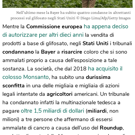
Nell'ultimo mese la Bayer ha subito quattro condanne in altrettanti
processi sul glifosato negli Stati Uniti © Diego Lima/Afp/Getty Images
ha appena deciso
Mentre la
Commissione
europea
di autorizzare per altri dieci anni
la vendita di
prodotti a base di glifosato, negli
Stati Uniti
i tribunali
condannano
la
Bayer
a
risarcire
coloro che si sono
ammalati proprio a causa dell’esposizione a tale
ha acquisito il
sostanza. La società, che dal 2018
colosso Monsanto
, ha subito una
durissima
sconfitta
in una delle migliaia e migliaia di azioni
legali intentate da
agricoltori
americani. Un tribunale
ha condannato infatti la multinazionale tedesca a
oltre 1,5 miliardi di dollari
pagare
(
miliardi
, non
milioni) a tre persone che affermano di essersi
ammalate di cancro a causa dell’uso del
Roundup
,