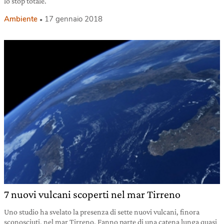
lo stop totale.
Ambiente
17 gennaio 2018
7 nuovi vulcani scoperti nel mar Tirreno
Uno studio ha svelato la presenza di sette nuovi vulcani, finora
sconosciuti, nel mar Tirreno. Fanno parte di una catena lunga quasi