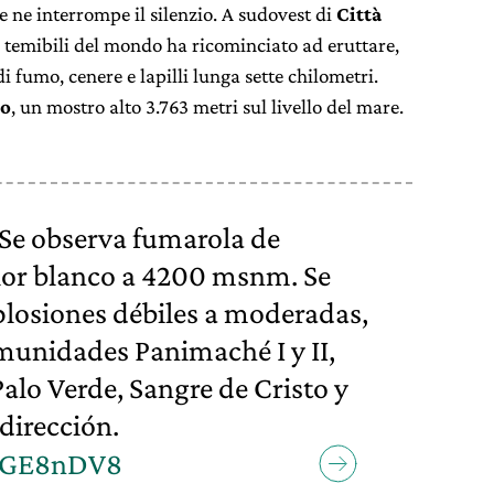
 e ne interrompe il silenzio. A sudovest di
Città
 temibili del mondo ha ricominciato ad eruttare,
 fumo, cenere e lapilli lunga sette chilometri.
go
, un mostro alto 3.763 metri sul livello del mare.
e observa fumarola de
olor blanco a 4200 msnm. Se
xplosiones débiles a moderadas,
munidades Panimaché I y II,
Palo Verde, Sangre de Cristo y
dirección.
YKGE8nDV8