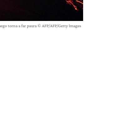
uego torna a far paura © AFP/AFP/Getty Images