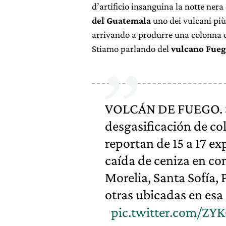
d’artificio insanguina la notte nera
del Guatemala
uno dei vulcani più
arrivando a produrre una colonna di
Stiamo parlando del
vulcano Fue
VOLCÁN DE FUEGO. S
desgasificación de c
reportan de 15 a 17 e
caída de ceniza en co
Morelia, Santa Sofía, 
otras ubicadas en esa 
pic.twitter.com/Z