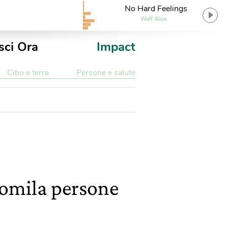
No Hard Feelings
Wolf Alice
sci Ora
Impact
Cibo e terra
Persone e salute
romila persone