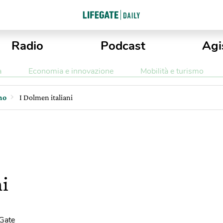
Radio
Podcast
Agi
a
Economia e innovazione
Mobilità e turismo
mo
I Dolmen italiani
ni
eGate