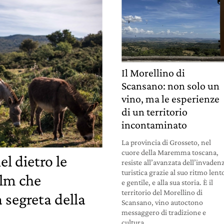
Il Morellino di
Scansano: non solo un
vino, ma le esperienze
di un territorio
incontaminato
La provincia di Grosseto, nel
cuore della Maremma toscana,
el dietro le
resiste all’avanzata dell’invaden
turistica grazie al suo ritmo lent
ilm che
e gentile, e alla sua storia. È il
territorio del Morellino di
 segreta della
Scansano, vino autoctono
messaggero di tradizione e
cultura.