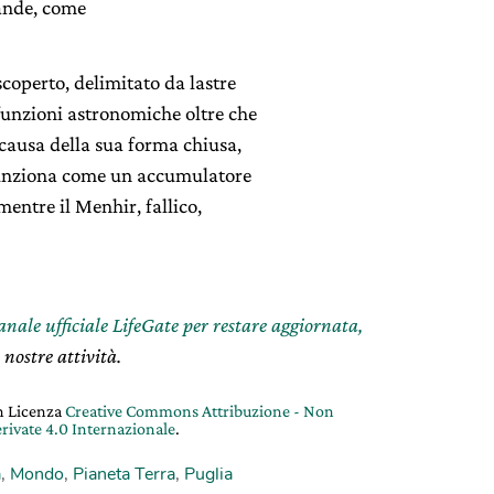
rande, come
coperto, delimitato da lastre
funzioni astronomiche oltre che
 causa della sua forma chiusa,
 funziona come un accumulatore
mentre il Menhir, fallico,
canale ufficiale LifeGate per restare aggiornata,
 nostre attività.
on Licenza
Creative Commons Attribuzione - Non
rivate 4.0 Internazionale
.
a
,
Mondo
,
Pianeta Terra
,
Puglia