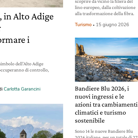
scoprire da vicino la filiera del
lino europeo, dalla coltivazione
 in Alto Adige
alla trasformazione della fibra.
Turismo
15 giugno 2026
r
ormare i
 simbolo dell’Alto Adige
 occuperanno di controllo,
Bandiere Blu 2026, i
di
Carlotta Garancini
nuovi ingressi e le
azioni tra cambiamenti
climatici e turismo
sostenibile
Sono 14 le nuove Bandiere Blu
2026 italiane, per un totale di 2