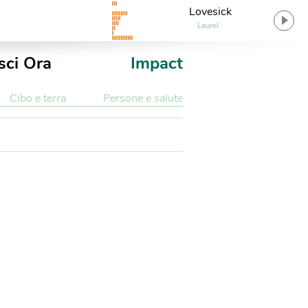
Lovesick
Laurel
sci Ora
Impact
Cibo e terra
Persone e salute