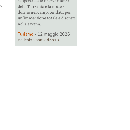
scoperta delle riserve naturali
er
della Tanzania e la notte si
dorme nei campi tendati, per
un’immersione totale e discreta
nella savana.
Turismo
12 maggio 2026
Articolo sponsorizzato