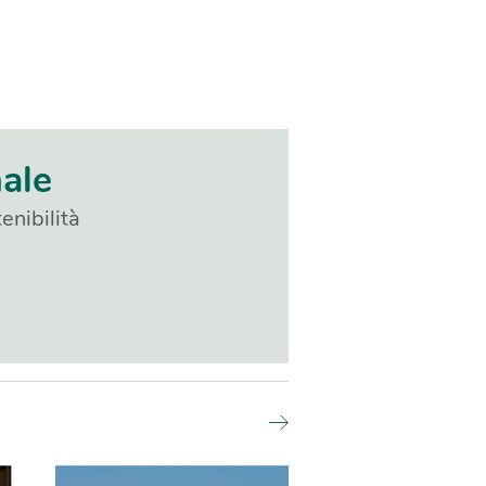
nale
enibilità