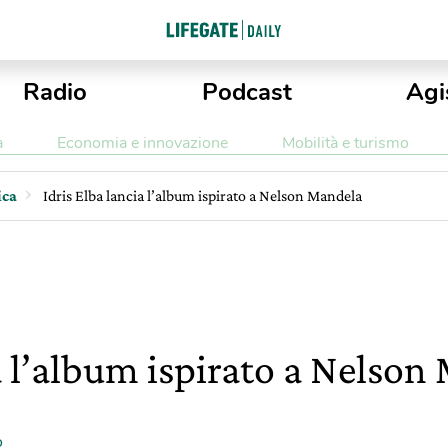
Radio
Podcast
Agi
a
Economia e innovazione
Mobilità e turismo
ica
Idris Elba lancia l’album ispirato a Nelson Mandela
ia l’album ispirato a Nelso
o