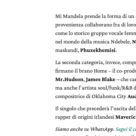
Mi Mandela prende la forma di un al
provenienza collaborano fra di loro
come lo storico gruppo vocale fem
nel mondo della musica Ndebele,
N
maskandi,
Phuzekhemisi
.
La seconda categoria, invece, comp
firmano il brano Home – il co-prod
Mr.Hudson
,
James Blake –
che ca
ma anche l’artista soul/funk/R&B 
compositrice di Oklahoma City
Au
Il singolo che precederà l’uscita del
rapper di origini irlandesi
Maveric
Siamo anche su WhatsApp.
Segui il 