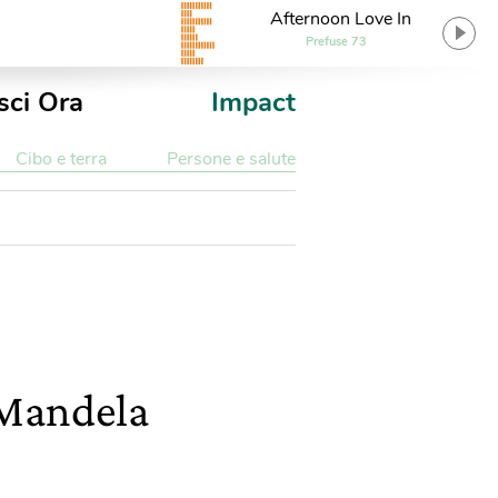
Afternoon Love In
Prefuse 73
sci Ora
Impact
Cibo e terra
Persone e salute
n Mandela