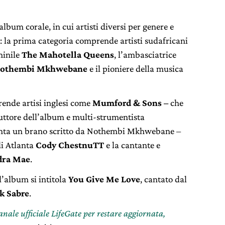
bum corale, in cui artisti diversi per genere e
: la prima categoria comprende artisti sudafricani
minile
The Mahotella Queens
, l’ambasciatrice
othembi Mkhwebane
e il pioniere della musica
rende artisi inglesi come
Mumford & Sons –
che
uttore dell’album e multi-strumentista
nta un brano scritto da Nothembi Mkhwebane –
di Atlanta
Cody ChestnuTT
e la cantante e
dra Mae
.
l’album si intitola
You Give Me Love
, cantato dal
k Sabre
.
canale ufficiale LifeGate per restare aggiornata,