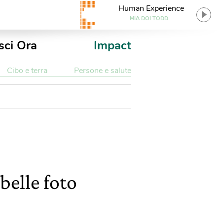
Human Experience
MIA DOI TODD
sci Ora
Impact
Cibo e terra
Persone e salute
belle foto