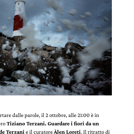
tare dalle parole, il 2 ottobre, alle 21:00 è in
bro
Tiziano Terzani. Guardare i fiori da un
de Terzani
e il curatore
Àlen Loreti
. Il ritratto di