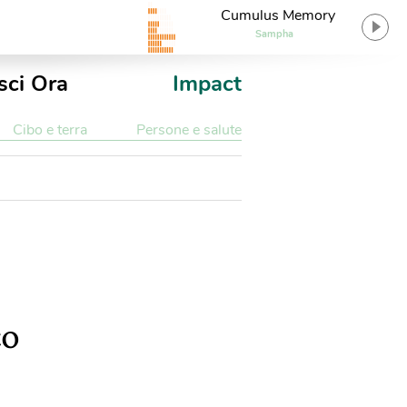
Cumulus Memory
Sampha
sci Ora
Impact
Cibo e terra
Persone e salute
co