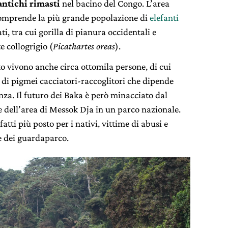
antichi rimasti
nel bacino del Congo. L’area
comprende la più grande popolazione di
elefanti
i, tra cui gorilla di pianura occidentali e
e collogrigio (
Picathartes oreas
).
o vivono anche circa ottomila persone, di cui
ù di pigmei cacciatori-raccoglitori che dipende
enza. Il futuro dei Baka è però minacciato dal
 dell’area di Messok Dja in un parco nazionale.
atti più posto per i nativi, vittime di abusi e
te dei guardaparco.