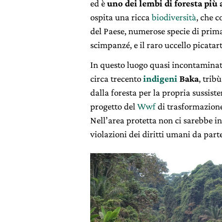
ed è
uno dei lembi di foresta più 
ospita una ricca
biodiversità
, che 
del Paese, numerose specie di primat
scimpanzé, e il raro uccello picatart
In questo luogo quasi incontaminat
circa trecento
indigeni
Baka
, trib
dalla foresta per la propria sussist
progetto del
Wwf
di trasformazione
Nell’area protetta non ci sarebbe inf
violazioni dei diritti umani da par