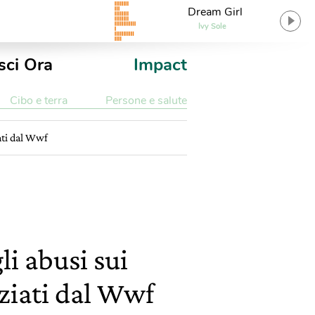
Dream Girl
Ivy Sole
sci Ora
Impact
Cibo e terra
Persone e salute
ati dal Wwf
i abusi sui
nziati dal Wwf