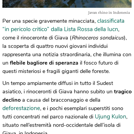
Javan rhino in Indonesia
classificata
Per una specie gravemente minacciata,
“in pericolo critico” dalla Lista Rossa della Iucn
,
come il rinoceronte di Giava (
Rhinoceros sondaicus
),
la scoperta di quattro nuovi giovani individui
rappresenta una notizia straordinaria, che illumina con
un
flebile bagliore di speranza
il fosco futuro di
questi misteriosi e fragili giganti delle foreste.
Un tempo ampiamente diffusi in tutto il Sudest
asiatico, i rinoceronti di Giava hanno subito un
tragico
declino
a causa del bracconaggio e della
deforestazione
, e i pochi esemplari superstiti sono
Ujung Kulon
tutti concentrati nel parco nazionale di
,
situato nell’estremità nord-occidentale dell’isola di
Giava, in Indonesia.