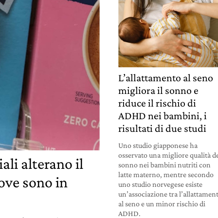
L’allattamento al seno
migliora il sonno e
riduce il rischio di
ADHD nei bambini, i
risultati di due studi
Uno studio giapponese ha
osservato una migliore qualità d
iali alterano il
sonno nei bambini nutriti con
latte materno, mentre secondo
ove sono in
uno studio norvegese esiste
un’associazione tra l’allattamen
al seno e un minor rischio di
ADHD.