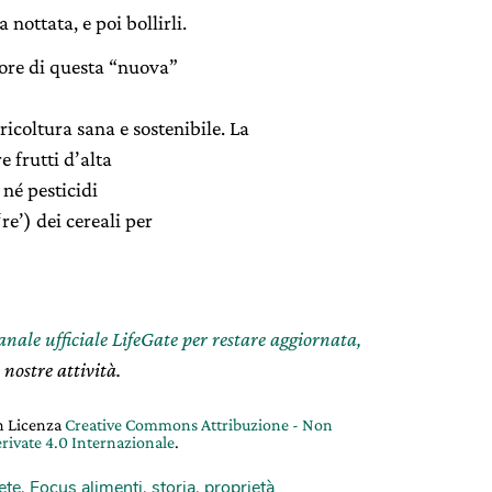
 nottata, e poi bollirli.
lore di questa “nuova”
icoltura sana e sostenibile. La
 frutti d’alta
i né pesticidi
‘re’) dei cereali per
canale ufficiale LifeGate per restare aggiornata,
 nostre attività.
on Licenza
Creative Commons Attribuzione - Non
rivate 4.0 Internazionale
.
ete
,
Focus alimenti
,
storia
,
proprietà