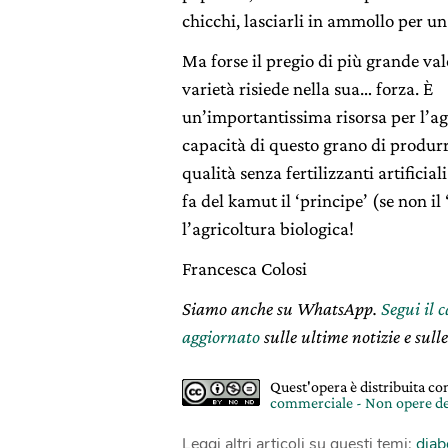
chicchi, lasciarli in ammollo per una
Ma forse il pregio di più grande va
varietà risiede nella sua… forza. È
un’importantissima risorsa per l’agr
capacità di questo grano di produrre
qualità senza fertilizzanti artificial
fa del kamut il ‘principe’ (se non il 
l’agricoltura biologica!
Francesca Colosi
Siamo anche su WhatsApp.
Segui il 
aggiornato
sulle ultime notizie e sulle
Quest'opera è distribuita c
commerciale - Non opere de
Leggi altri articoli su questi temi:
diab