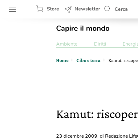
Store
Newsletter
Cerca
Capire il mondo
Ambiente
Diritti
Energi
Home
Cibo e terra
Kamut: riscoper
Kamut: riscopert
23 dicembre 2009
,
di Redazione Lif