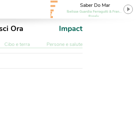
Saber Do Mar
Ibelisse Guardia Ferragutti & Frank
Rosaly
sci Ora
Impact
Cibo e terra
Persone e salute