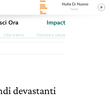
Nulla Di Nuovo
Taistoi
sci Ora
Impact
Cibo e terra
Persone e salute
endi devastanti