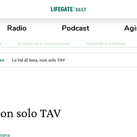
Radio
Podcast
Agi
a
Economia e innovazione
Mobilità e turismo
mo
La Val di Susa, non solo TAV
non solo TAV
iana