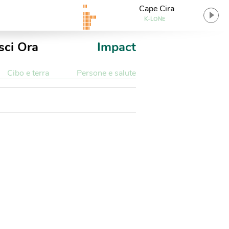
Cape Cira
K-LONE
sci Ora
Impact
Cibo e terra
Persone e salute