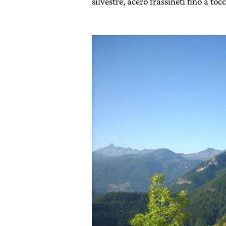
silvestre, acero frassineti fino a toc