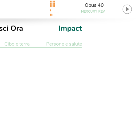
Opus 40
MERCURY REV
sci Ora
Impact
Cibo e terra
Persone e salute