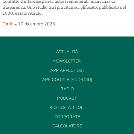
Conflitto d’interesse palesi, autori remunerati, mancanza di
trasparenza. Uno studio tra i più citati sul glifosato, pubblicato nel
2000, è stato ritirato.
Diritti
10 dicembre 2025
ATTUALITÀ
NEWSLETTER
APP APPLE (IOS)
APP GOOGLE (ANDROID)
RADIO
PODCAST
RICHIESTA TITOLI
CORPORATE
CALCOLATORE