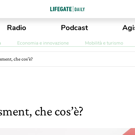
Radio
Podcast
Agi
a
Economia e innovazione
Mobilità e turismo
ssment, che cos’è?
sment, che cos’è?