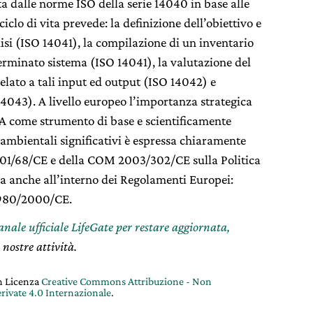
 dalle norme ISO della serie 14040 in base alle
iclo di vita prevede: la definizione dell’obiettivo e
isi (ISO 14041), la compilazione di un inventario
terminato sistema (ISO 14041), la valutazione del
lato a tali input ed output (ISO 14042) e
 14043). A livello europeo l’importanza strategica
A come strumento di base e scientificamente
i ambientali significativi è espressa chiaramente
001/68/CE e della COM 2003/302/CE sulla Politica
ita anche all’interno dei Regolamenti Europei:
1980/2000/CE.
canale ufficiale LifeGate per restare aggiornata,
 nostre attività.
on Licenza
Creative Commons Attribuzione - Non
rivate 4.0 Internazionale
.