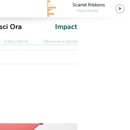
Scarlet Ribbons
Róisín Murphy
sci Ora
Impact
Cibo e terra
Persone e salute