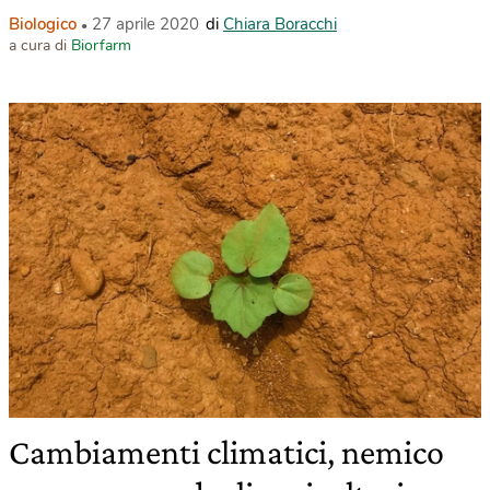
Biologico
27 aprile 2020
di
Chiara Boracchi
a cura di
Biorfarm
Cambiamenti climatici, nemico