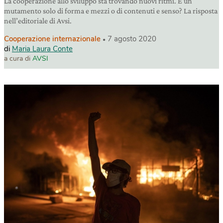
La cooperazione allo sviluppo sta trovando nuovi ritmi. È un
mutamento solo di forma e mezzi o di contenuti e senso? La risposta
nell’editoriale di Avsi.
Cooperazione internazionale
7 agosto 2020
di
Maria Laura Conte
a cura di
AVSI