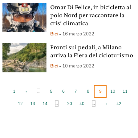
Omar Di Felice, in bicicletta al
polo Nord per raccontare la
crisi climatica
Bici
16 marzo 2022
Pronti sui pedali, a Milano
arriva la Fiera del cicloturismo
Bici
10 marzo 2022
...
1
«
5
6
7
8
9
10
11
...
...
12
13
14
20
40
»
42