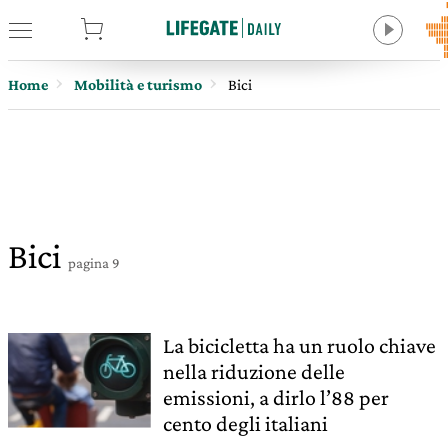
tore
Home
Mobilità e turismo
Bici
Bici
pagina 9
La bicicletta ha un ruolo chiave
nella riduzione delle
emissioni, a dirlo l’88 per
cento degli italiani