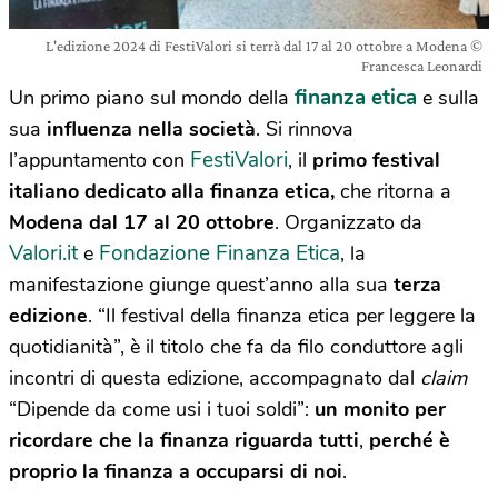
L'edizione 2024 di FestiValori si terrà dal 17 al 20 ottobre a Modena ©
Francesca Leonardi
finanza etica
Un primo piano sul mondo della
e sulla
sua
influenza nella società
. Si rinnova
FestiValori
l’appuntamento con
, il
primo festival
italiano dedicato alla finanza etica,
che ritorna a
Modena dal 17 al 20
ottobre
. Organizzato da
Valori.it
Fondazione Finanza Etica
e
, la
manifestazione giunge quest’anno alla sua
terza
edizione
. “Il festival della finanza etica per leggere la
quotidianità”, è il titolo che fa da filo conduttore agli
incontri di questa edizione, accompagnato dal
claim
“Dipende da come usi i tuoi soldi”:
un monito per
ricordare che la finanza riguarda tutti
,
perché è
proprio la finanza a occuparsi di noi
.