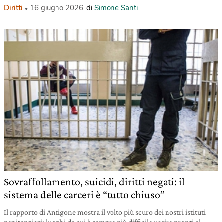
Diritti
16 giugno 2026
di
Simone Santi
Sovraffollamento, suicidi, diritti negati: il
sistema delle carceri è “tutto chiuso”
Il rapporto di Antigone mostra il volto più scuro dei nostri istituti
penitenziari: luoghi da cui è sempre più difficile uscire pronti al