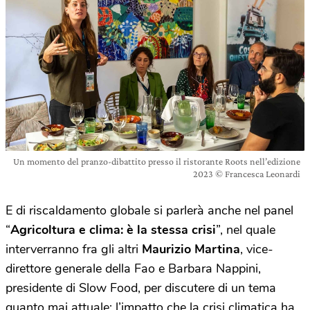
Un momento del pranzo-dibattito presso il ristorante Roots nell’edizione
2023 © Francesca Leonardi
E di riscaldamento globale si parlerà anche nel panel
“
Agricoltura e clima: è la stessa crisi
”, nel quale
interverranno fra gli altri
Maurizio Martina
, vice-
direttore generale della Fao e Barbara Nappini,
presidente di Slow Food, per discutere di un tema
quanto mai attuale: l’impatto che la crisi climatica ha