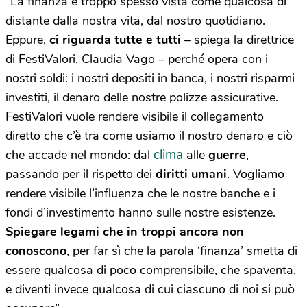
“La finanza è troppo spesso vista come qualcosa di
distante dalla nostra vita, dal nostro quotidiano.
Eppure,
ci riguarda tutte e tutti
– spiega la direttrice
di FestiValori, Claudia Vago – perché opera con i
nostri soldi: i nostri depositi in banca, i nostri risparmi
investiti, il denaro delle nostre polizze assicurative.
FestiValori vuole rendere visibile il collegamento
diretto che c’è tra come usiamo il nostro denaro e ciò
clima
che accade nel mondo: dal
alle
guerre
,
passando per il rispetto dei
diritti umani
. Vogliamo
rendere visibile l’influenza che le nostre banche e i
fondi d’investimento hanno sulle nostre esistenze.
Spiegare legami che in troppi ancora non
conoscono
, per far sì che la parola ‘finanza’ smetta di
essere qualcosa di poco comprensibile, che spaventa,
e diventi invece qualcosa di cui ciascuno di noi si può