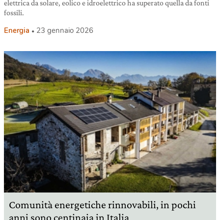
elettrica da solare, eolico e idroelettrico ha superato quella da fonti
fossili.
Energia
23 gennaio 2026
Comunità energetiche rinnovabili, in pochi
anni sono centinaia in Italia