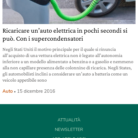
Ricaricare un’auto elettrica in pochi secondi si
può. Con i supercondensatori
Negli Stati Uniti il motivo principale per il quale si rinuncia
all’acquisto di una vettura elettrica non è legato all’autonomia
inferiore a un modello alimentato a benzina o a gasolio e nemmeno
alla non capillare presenza delle colonnine di ricarica. Negli States,
gli automobilisti inclini a considerare un’auto a batteria come un
veicolo appetibile sono
Auto
15 dicembre 2016
ATTUALITÀ
NEWSLETTER