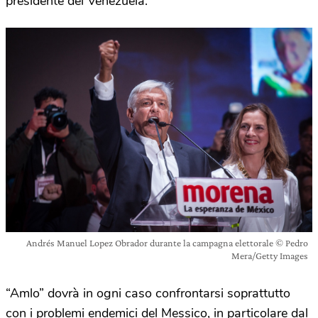
presidente del Venezuela.
Andrés Manuel Lopez Obrador durante la campagna elettorale © Pedro
Mera/Getty Images
“Amlo” dovrà in ogni caso confrontarsi soprattutto
con i problemi endemici del Messico, in particolare dal