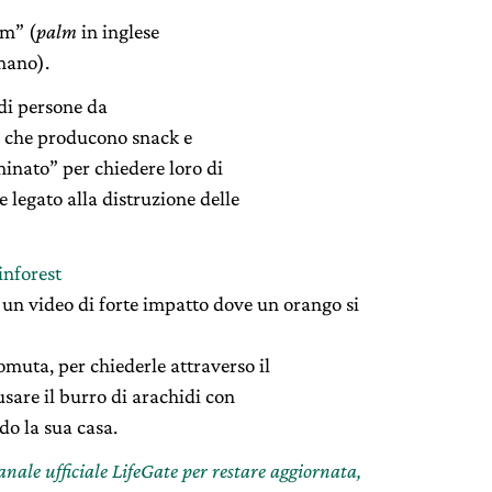
lm” (
palm
in inglese
mano).
di persone da
de che producono snack e
minato” per chiedere loro di
 legato alla distruzione delle
inforest
 un video di forte impatto dove un orango si
uta, per chiederle attraverso il
usare il burro di arachidi con
do la sua casa.
canale ufficiale LifeGate per restare aggiornata,