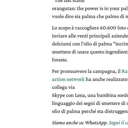
“The last stand
orangutan: the power is in your pa
vuole dire sia palma che palmo di 
Lo scopo è raccogliere 60.600 foto 
inviare alle venti principali azien
dolciumi con l’olio di palma “incri
smettere di usare questo ingrediente
foreste.
Per promuovere la campagna, il
Ra
action network
ha anche realizzato
collega via
Skype con Lena, una bambina sordom
linguaggio dei segni di smettere di 
olio di palma perché sta distruggen
Siamo anche su WhatsApp.
Segui il 