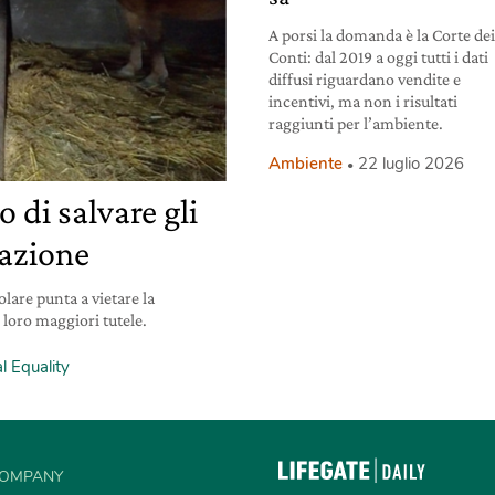
A porsi la domanda è la Corte de
Conti: dal 2019 a oggi tutti i dati
diffusi riguardano vendite e
incentivi, ma non i risultati
raggiunti per l’ambiente.
Ambiente
22 luglio 2026
 di salvare gli
lazione
olare punta a vietare la
 loro maggiori tutele.
l Equality
OMPANY