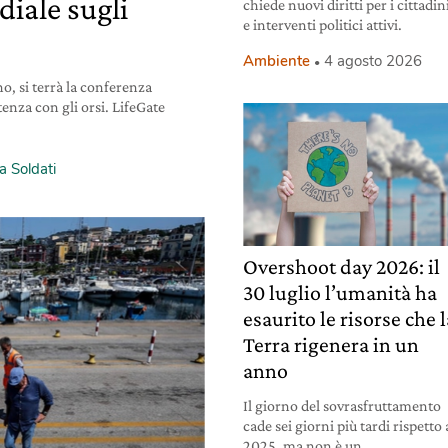
iale sugli
chiede nuovi diritti per i cittadin
e interventi politici attivi.
Ambiente
4 agosto 2026
o, si terrà la conferenza
tenza con gli orsi. LifeGate
a Soldati
Overshoot day 2026: il
30 luglio l’umanità ha
esaurito le risorse che 
Terra rigenera in un
anno
Il giorno del sovrasfruttamento
cade sei giorni più tardi rispetto 
2025, ma non è un