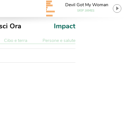
Devil Got My Woman
SKIP JAMES
sci Ora
Impact
Cibo e terra
Persone e salute