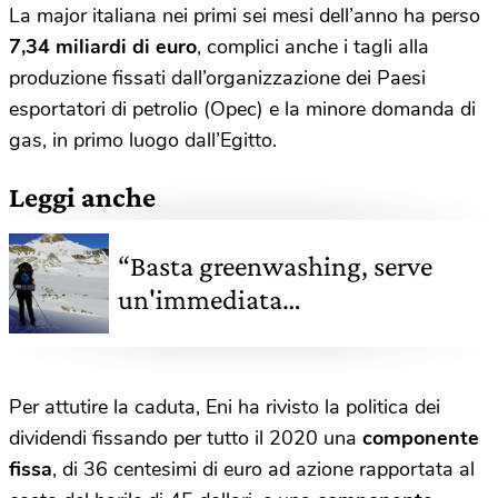
La major italiana nei primi sei mesi dell’anno ha perso
7,34 miliardi di euro
, complici anche i tagli alla
produzione fissati dall’organizzazione dei Paesi
esportatori di petrolio (Opec) e la minore domanda di
gas, in primo luogo dall’Egitto.
Leggi anche
“Basta greenwashing, serve
un'immediata
decarbonizzazione”, Luca
Fontana racconta la simbolica
protesta di Davos
Per attutire la caduta, Eni ha rivisto la politica dei
dividendi fissando per tutto il 2020 una
componente
fissa
, di 36 centesimi di euro ad azione rapportata al