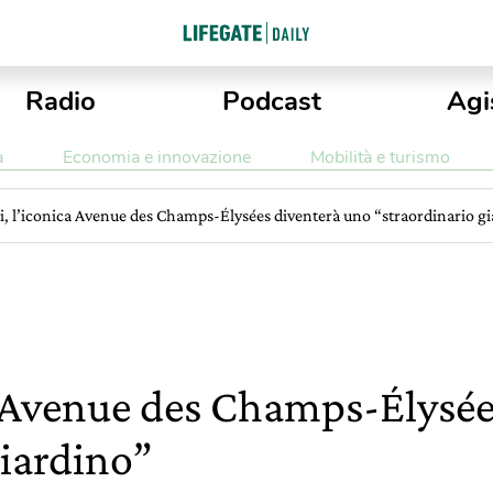
Radio
Podcast
Agi
a
Economia e innovazione
Mobilità e turismo
i, l’iconica Avenue des Champs-Élysées diventerà uno “straordinario g
ca Avenue des Champs-Élysé
giardino”