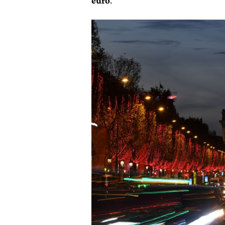
euro
.