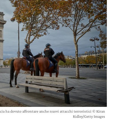
ncia ha dovuto affrontare anche nuovi attacchi terroristici © Kiran
Ridley/Getty Images