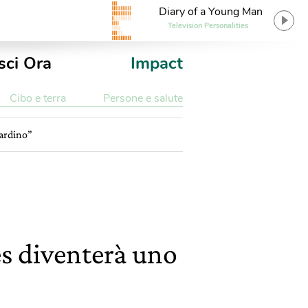
Diary of a Young Man
Television Personalities
sci Ora
Impact
Cibo e terra
Persone e salute
iardino”
es diventerà uno