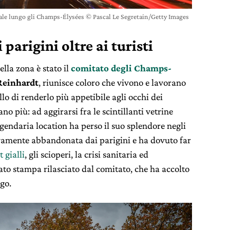
tale lungo gli Champs-Élysées © Pascal Le Segretain/Getty Images
 parigini oltre ai turisti
lla zona è stato il
comitato degli Champs-
Reinhardt
, riunisce coloro che vivono e lavorano
ello di renderlo più appetibile agli occhi dei
o più: ad aggirarsi fra le scintillanti vetrine
eggendaria location ha perso il suo splendore negli
ivamente abbandonata dai parigini e ha dovuto far
t gialli
, gli scioperi, la crisi sanitaria ed
to stampa rilasciato dal comitato, che ha accolto
go.