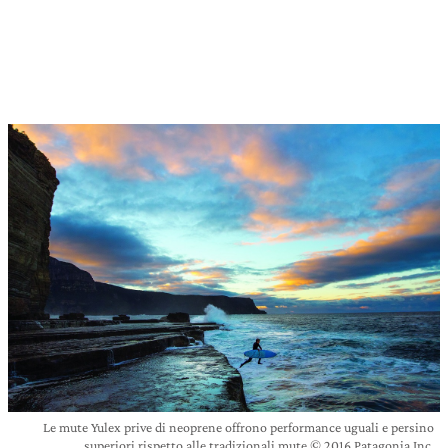
Le mute Yulex prive di neoprene offrono performance uguali e persino
superiori rispetto alle tradizionali mute © 2016 Patagonia Inc.