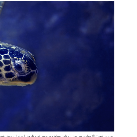
 minimo il rischio di catture accidentali di tarturughe © Ingimage