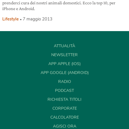
prenderci cura dei nostri animali domestici. Ecco la top 10, per
iPhone e Android.
Lifestyle
7 maggio 2013
ATTUALITÀ
NEWSLETTER
APP APPLE (IOS)
APP GOOGLE (ANDROID)
RADIO
PODCAST
RICHIESTA TITOLI
CORPORATE
CALCOLATORE
AGISCI ORA