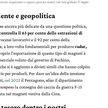
 costose, inquinanti e spesso portate avanti nel Sud globale © Apple
iente e geopolitica
e ancora più delicate da una questione politica,
controlla il 63 per cento delle estrazioni di
rocessi lavorativi e il 92 per cento della
e, a loro volta fondamentali per produrre
radar,
roprio l’esportazione di questo tipo di magneti è
merciale voluto dal governo di Pechino,
he si è aggiunto a divieti simili che hanno colpito
rie per produrli. Per dare un’idea della tensione
ti,
nel 2022
il Pentagono,
alias
il dipartimento
a sospeso la consegna dei caccia da guerra F-15
ata nei magneti veniva dalla Cina.
l tesoro dentro i nostri