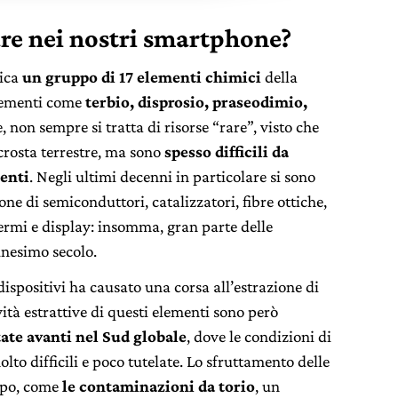
are nei nostri smartphone?
dica
un gruppo di 17 elementi chimici
della
lementi come
terbio, disprosio, praseodimio,
, non sempre si tratta di risorse “rare”, visto che
crosta terrestre, ma sono
spesso difficili da
menti
. Negli ultimi decenni in particolare si sono
ne di semiconduttori, catalizzatori, fibre ottiche,
hermi e display: insomma, gran parte delle
nesimo secolo.
 dispositivi ha causato una corsa all’estrazione di
ività estrattive di questi elementi sono però
tate avanti nel Sud globale
, dove le condizioni di
lto difficili e poco tutelate. Lo sfruttamento delle
tipo, come
le contaminazioni da torio
, un