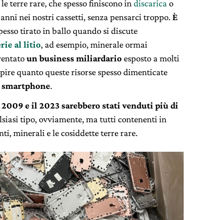
, le terre rare, che spesso finiscono in
discarica
o
anni nei nostri cassetti, senza pensarci troppo.
È
spesso tirato in ballo quando si discute
rie al litio
, ad esempio, minerale ormai
iventato
un business miliardario
esposto a molti
pire quanto queste risorse spesso dimenticate
o
smartphone
.
l 2009 e il 2023 sarebbero stati venduti più di
alsiasi tipo, ovviamente, ma tutti contenenti in
i, minerali e le cosiddette terre rare.