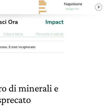
Napoleone
Giorgio Poi
sci Ora
Impact
Cibo e terra
Persone e salute
phone. E non va sprecato
ro di minerali e
sprecato