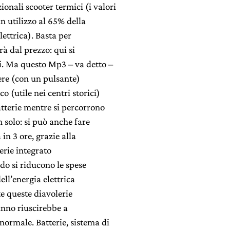
onali scooter termici (i valori
n utilizzo al 65% della
lettrica). Basta per
à dal prezzo: qui si
i. Ma questo Mp3 – va detto –
iere (con un pulsante)
o (utile nei centri storici)
atterie mentre si percorrono
 solo: si può anche fare
 in 3 ore, grazie alla
erie integrato
ndo si riducono le spese
dell’energia elettrica
te queste diavolerie
inno riuscirebbe a
ormale. Batterie, sistema di