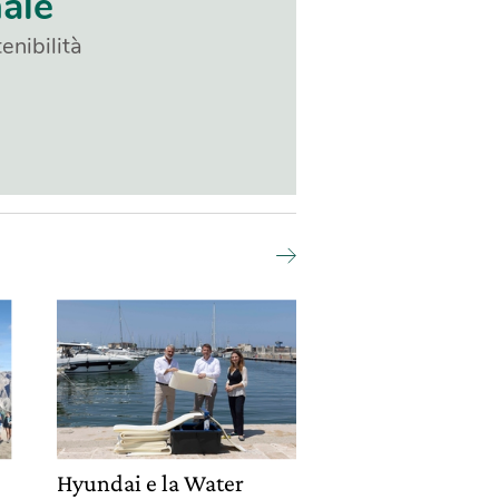
nale
enibilità
Hyundai e la Water