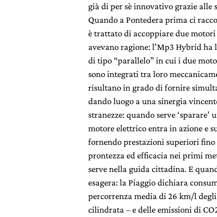
già di per sè innovativo grazie alle 
Quando a Pontedera prima ci raccon
è trattato di accoppiare due motori 
avevano ragione: l’Mp3 Hybrid ha l
di tipo “parallelo” in cui i due motor
sono integrati tra loro meccanicam
risultano in grado di fornire simul
dando luogo a una sinergia vincent
stranezze: quando serve ‘sparare’ u
motore elettrico entra in azione e s
fornendo prestazioni superiori fino
prontezza ed efficacia nei primi me
serve nella guida cittadina. E quand
esagera: la Piaggio dichiara consum
percorrenza media di 26 km/l degli
cilindrata – e delle emissioni di C