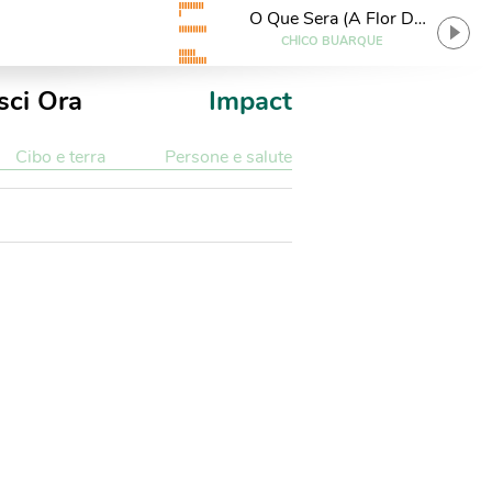
O Que Sera (A Flor Da
Terra)
CHICO BUARQUE
sci Ora
Impact
Cibo e terra
Persone e salute