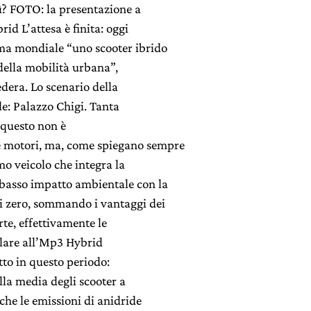
? FOTO: la presentazione a
d L’attesa è finita: oggi
ima mondiale “uno scooter ibrido
 della mobilità urbana”,
dera. Lo scenario della
le: Palazzo Chigi. Tanta
e questo non è
 motori, ma, come spiegano sempre
o veicolo che integra la
 basso impatto ambientale con la
ni zero, sommando i vantaggi dei
rte, effettivamente le
alare all’Mp3 Hybrid
tto in questo periodo:
alla media degli scooter a
che le emissioni di anidride