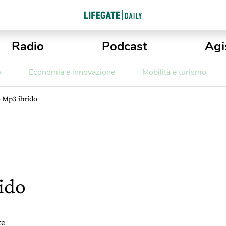
Radio
Podcast
Agi
a
Economia e innovazione
Mobilità e turismo
o Mp3 ibrido
ido
te