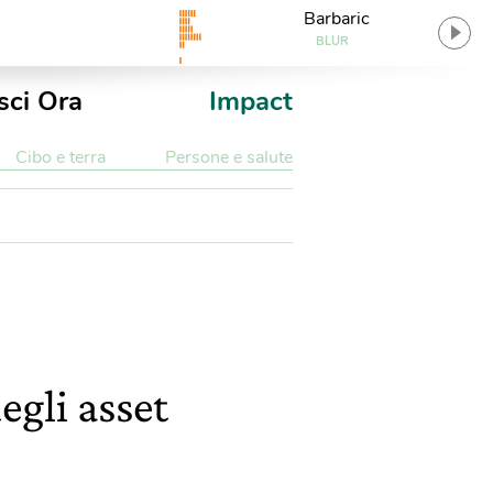
Barbaric
BLUR
sci Ora
Impact
Cibo e terra
Persone e salute
egli asset