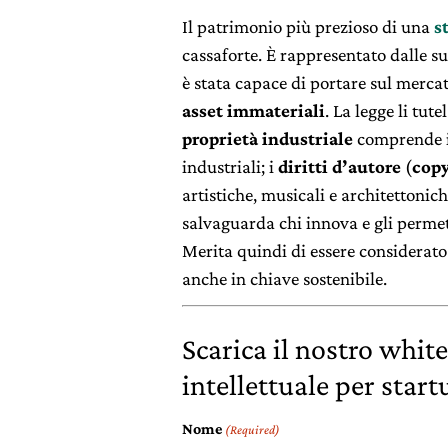
Il patrimonio più prezioso di una
s
cassaforte. È rappresentato dalle s
è stata capace di portare sul mercat
asset immateriali
. La legge li tut
proprietà industriale
comprende in
industriali; i
diritti d’autore
(
copy
artistiche, musicali e architettoniche
salvaguarda chi innova e gli permet
Merita quindi di essere considerato
anche in chiave sostenibile.
Scarica il nostro whit
intellettuale per start
Nome
(Required)