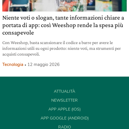
Niente voti o slogan, tante informazioni chiare a
portata di app: così Weeshop rende la spesa più
consapevole
Con Weeshop, basta scansionare il codice a barre per avere le
informazioni utili su ogni prodotto: niente voti, ma strumenti per
acquisti consapevoli.
Tecnologia
12 maggio 2026
ATTUALITÀ
NEWSLETTER
APP APPLE (IOS)
APP GOOGLE (ANDROID)
RADIO