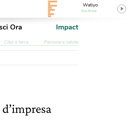
Watiyo
Don Bruce
sci Ora
Impact
Cibo e terra
Persone e salute
e d’impresa