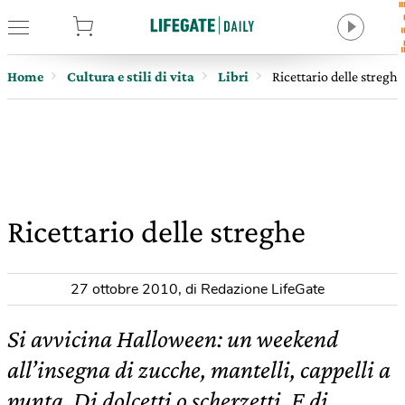
tore
Home
Cultura e stili di vita
Libri
Ricettario delle streghe
Ricettario delle streghe
27 ottobre 2010
,
di Redazione LifeGate
Si avvicina Halloween: un weekend
all’insegna di zucche, mantelli, cappelli a
punta. Di dolcetti o scherzetti. E di