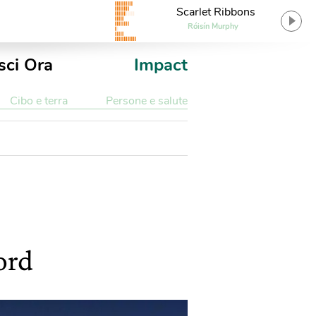
Scarlet Ribbons
Róisín Murphy
sci Ora
Impact
Cibo e terra
Persone e salute
ord