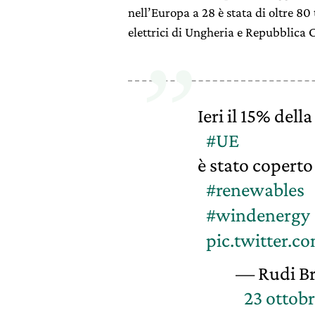
nell’Europa a 28 è stata di oltre 8
elettrici di Ungheria e Repubblica 
Ieri il 15% dell
#UE
è stato coperto
#renewables
#windenergy
pic.twitter.c
— Rudi Br
23 ottob