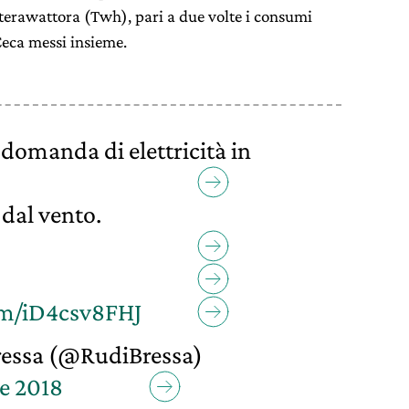
0 terawattora (Twh), pari a due volte i consumi
Ceca messi insieme.
a domanda di elettricità in
 dal vento.
om/iD4csv8FHJ
essa (@RudiBressa)
re 2018