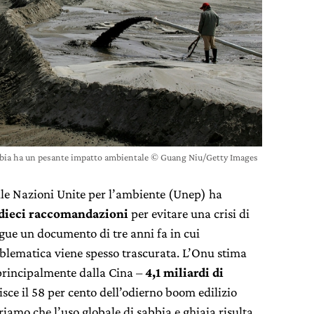
abbia ha un pesante impatto ambientale © Guang Niu/Getty Images
lle Nazioni Unite per l’ambiente (Unep) ha
dieci raccomandazioni
per evitare una crisi di
egue un documento di tre anni fa in cui
oblematica viene spesso trascurata. L’Onu stima
principalmente dalla Cina –
4,1 miliardi di
isce il 58 per cento dell’odierno boom edilizio
iamo che l’uso globale di sabbia e ghiaia risulta