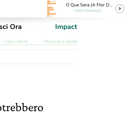
O Que Sera (A Flor Da
Terra)
CHICO BUARQUE
sci Ora
Impact
Cibo e terra
Persone e salute
potrebbero