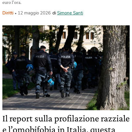
euro l’ora.
Diritti
12 maggio 2026
di
Simone Santi
Il report sulla profilazione razziale
e l’omobifobia in Italia, questa