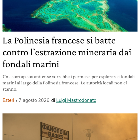
La Polinesia francese si batte
contro l’estrazione mineraria dai
fondali marini
Una startup statunitense vorrebbe i permessi per esplorare i fondali
marini al largo della Polinesia francese. Le autorità locali non ci
stanno.
Esteri
7 agosto 2026
di
Luigi Mastrodonato