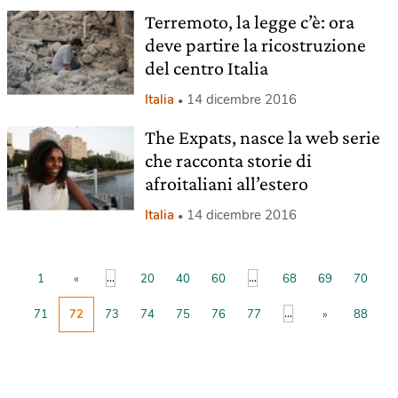
Terremoto, la legge c’è: ora
deve partire la ricostruzione
del centro Italia
Italia
14 dicembre 2016
The Expats, nasce la web serie
che racconta storie di
afroitaliani all’estero
Italia
14 dicembre 2016
...
...
1
«
20
40
60
68
69
70
...
71
72
73
74
75
76
77
»
88