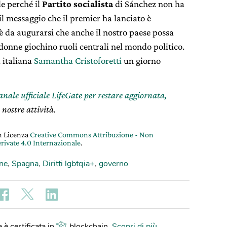
le perché il
Partito socialista
di Sánchez non ha
l messaggio che il premier ha lanciato è
’è da augurarsi che anche il nostro paese possa
donne giochino ruoli centrali nel mondo politico.
 italiana
Samantha Cristoforetti
un giorno
canale ufficiale LifeGate per restare aggiornata,
 nostre attività.
on Licenza
Creative Commons Attribuzione - Non
rivate 4.0 Internazionale
.
ne
,
Spagna
,
Diritti lgbtqia+
,
governo
 è certificata in
blockchain
.
Scopri di più