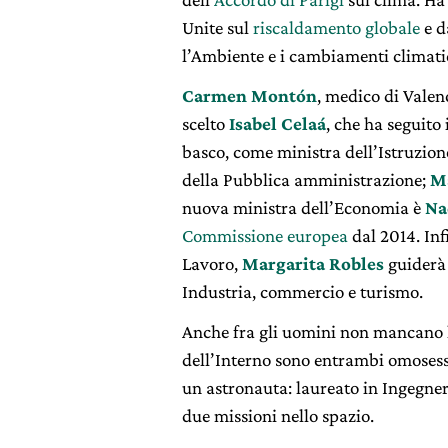
Unite sul
riscaldamento globale
e d
l’Ambiente e i cambiamenti climatic
Carmen Montón
, medico di Valen
scelto
Isabel Celaá
, che ha seguito
basco, come ministra dell’Istruzio
della Pubblica amministrazione;
Ma
nuova ministra dell’Economia è
Na
Commissione europea
dal 2014. Inf
Lavoro,
Margarita Robles
guiderà
Industria, commercio e turismo.
Anche fra gli uomini non mancano le
dell’Interno sono entrambi omosessua
un astronauta: laureato in Ingegne
due missioni nello spazio.