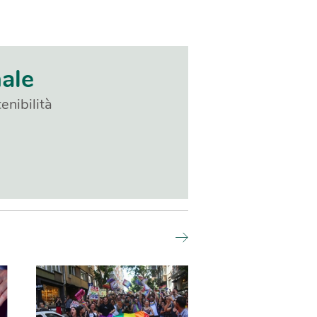
nale
enibilità