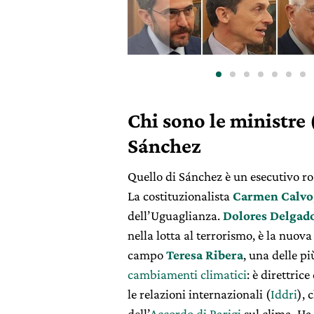
Chi sono le ministre 
Sánchez
Quello di Sánchez è un esecutivo ro
La costituzionalista
Carmen Calvo
dell’Uguaglianza.
Dolores Delgad
nella lotta al terrorismo, è la nuov
campo
Teresa Ribera
, una delle pi
cambiamenti climatici
: è direttrice
le relazioni internazionali (
Iddri
), 
dell’
Accordo di Parigi
sul clima. Ha 