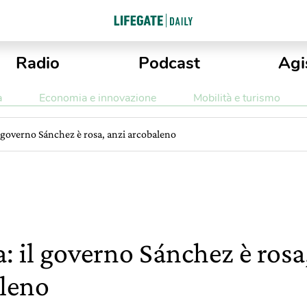
Radio
Podcast
Agi
a
Economia e innovazione
Mobilità e turismo
l governo Sánchez è rosa, anzi arcobaleno
: il governo Sánchez è rosa
leno