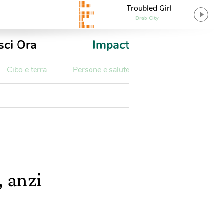
Troubled Girl
Drab City
sci Ora
Impact
Cibo e terra
Persone e salute
, anzi