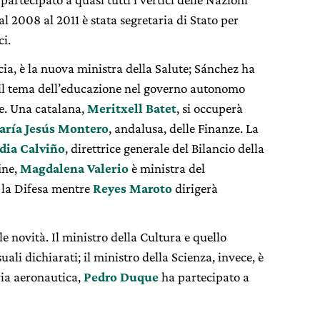
al 2008 al 2011 è stata segretaria di Stato per
i.
cia, è la nuova ministra della Salute; Sánchez ha
 il tema dell’educazione nel governo autonomo
ne. Una catalana,
Meritxell
Batet
, si occuperà
ría Jesús Montero
, andalusa, delle Finanze. La
dia Calviño
, direttrice generale del Bilancio della
ine,
Magdalena Valerio
è ministra del
 la Difesa mentre
Reyes Maroto
dirigerà
 novità. Il ministro della Cultura e quello
li dichiarati; il ministro della Scienza, invece, è
ria aeronautica,
Pedro Duque
ha partecipato a