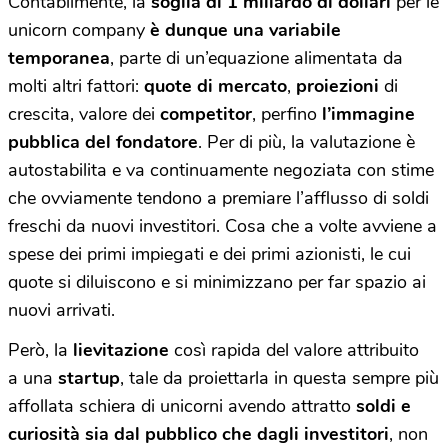
Contabilmente, la
soglia di 1 miliardo di dollari
per le
unicorn company
è dunque una variabile
temporanea
, parte di un’equazione alimentata da
molti altri fattori:
quote di mercato
,
proiezioni
di
crescita, valore dei
competitor
, perfino
l’immagine
pubblica del fondatore
. Per di più, la valutazione è
autostabilita e va continuamente negoziata con stime
che ovviamente tendono a premiare l’afflusso di soldi
freschi da nuovi investitori. Cosa che a volte avviene a
spese dei primi impiegati e dei primi azionisti, le cui
quote si diluiscono e si minimizzano per far spazio ai
nuovi arrivati.
Però, la
lievitazione
così rapida del valore attribuito
a una
startup
, tale da proiettarla in questa sempre più
affollata schiera di unicorni avendo attratto
soldi e
curiosità sia dal pubblico che dagli investitori
, non