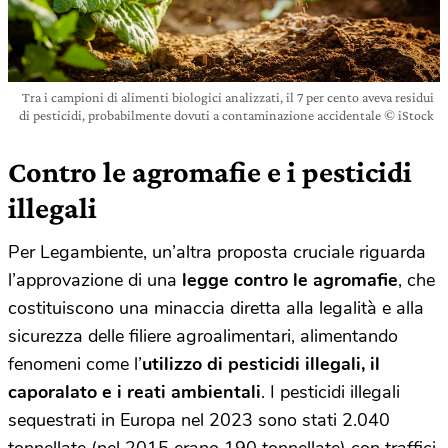
Tra i campioni di alimenti biologici analizzati, il 7 per cento aveva residui
di pesticidi, probabilmente dovuti a contaminazione accidentale © iStock
Contro le agromafie e i pesticidi
illegali
Per Legambiente, un’altra proposta cruciale riguarda
l’approvazione di una
legge contro le agromafie
, che
costituiscono una minaccia diretta alla legalità e alla
sicurezza delle filiere agroalimentari, alimentando
fenomeni come l’
utilizzo di pesticidi illegali, il
caporalato e i reati ambientali
. I pesticidi illegali
sequestrati in Europa nel 2023 sono stati 2.040
tonnellate (nel 2015 erano 190 tonnellate) con traffici