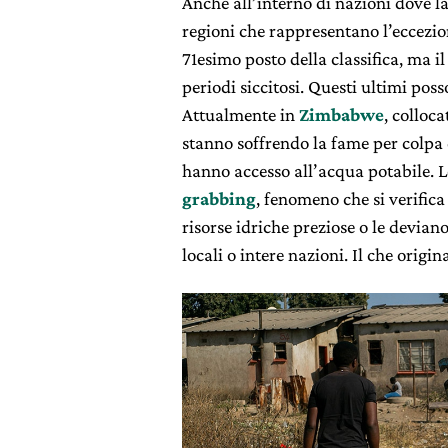
Anche all’interno di nazioni dove la
regioni che rappresentano l’eccezion
71esimo posto della classifica, ma i
periodi siccitosi. Questi ultimi pos
Attualmente in
Zimbabwe
, colloc
stanno soffrendo la fame per colpa
hanno accesso all’acqua potabile. L
grabbing
, fenomeno che si verifica
risorse idriche preziose o le devia
locali o intere nazioni. Il che origin