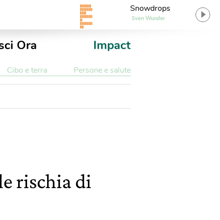
Snowdrops
Sven Wunder
sci Ora
Impact
Cibo e terra
Persone e salute
 rischia di