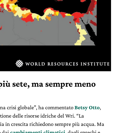
più sete, ma sempre meno
na crisi globale”, ha commentato
Betsy Otto
,
ione delle risorse idriche del Wri. “La
a in crescita richiedono sempre più acqua. Ma
o dai
cambiamenti climatici
, dagli sprechi e