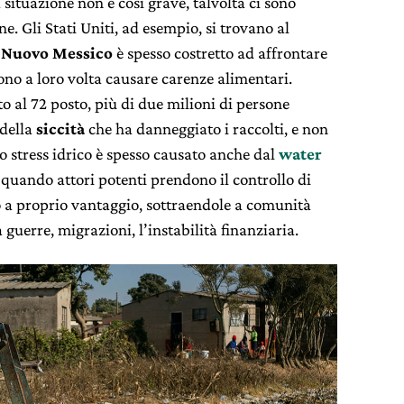
 situazione non è così grave, talvolta ci sono
e. Gli Stati Uniti, ad esempio, si trovano al
l
Nuovo Messico
è spesso costretto ad affrontare
sono a loro volta causare carenze alimentari.
ato al 72 posto, più di due milioni di persone
 della
siccità
che ha danneggiato i raccolti, e non
o stress idrico è spesso causato anche dal
water
 quando attori potenti prendono il controllo di
no a proprio vantaggio, sottraendole a comunità
a guerre, migrazioni, l’instabilità finanziaria.