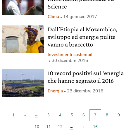
Science
Clima
14 gennaio 2017
Dall’Etiopia al Mozambico,
sviluppo ed energie pulite
vanno a braccetto
Investimenti sostenibili
30 dicembre 2016
10 record positivi sull’energia
che hanno segnato il 2016
Energia
28 dicembre 2016
...
1
«
3
4
5
6
7
8
9
...
10
11
12
»
16