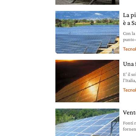
La p
è a 
Con la
punto 
solare.
Tecno
Una 
E’ il s
l’Itali
dell’en
Tecno
Vento
Fonti n
fornen
Ecco q