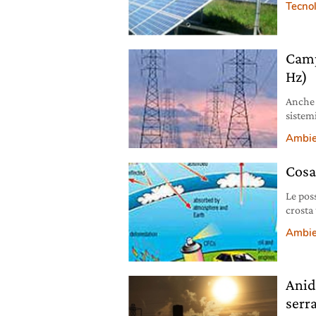
Tecno
Camp
Hz)
Anche 
sistem
influen
Ambie
crescit
Cosa 
Le pos
crosta
Ambie
Anid
serr