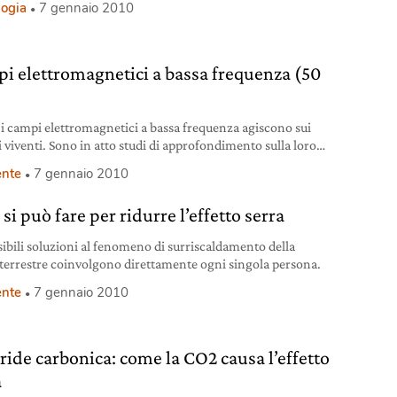
logia
7 gennaio 2010
i elettromagnetici a bassa frequenza (50
i campi elettromagnetici a bassa frequenza agiscono sui
i viventi. Sono in atto studi di approfondimento sulla loro
za su sintesi di proteine, rilascio di ormoni e fattori di
nte
7 gennaio 2010
a.
si può fare per ridurre l’effetto serra
sibili soluzioni al fenomeno di surriscaldamento della
 terrestre coinvolgono direttamente ogni singola persona.
nte
7 gennaio 2010
ride carbonica: come la CO2 causa l’effetto
a