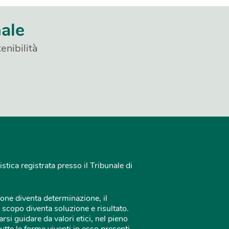
nale
enibilità
istica registrata presso il Tribunale di
one diventa determinazione, il
 scopo diventa soluzione e risultato.
rsi guidare da valori etici, nel pieno
tutte le forme viventi in esso presenti.