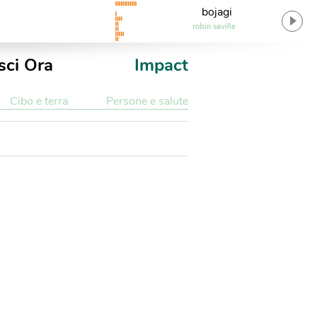
bojagi
robin saville
sci Ora
Impact
Cibo e terra
Persone e salute