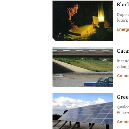
Blac
Dopo i
futuri
costruz
Energ
nella s
Cata
Incend
valang
l’anno
Ambie
preveni
Gree
Qualcos
Villarr
sosteg
Ambie