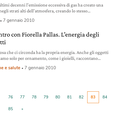
ultimi decenni l’emissione eccessiva di gas ha creato una
egli strati alti dell’atmosfera, creando lo stesso
caldamento che avviene nelle serre.
7 gennaio 2010
tro con Fiorella Pallas. L’energia degli
tti
osa che ci circonda ha la propria energia. Anche gli oggetti
iamo solo per ornamento, come i gioielli, raccontano
sa di noi. Anzi, sono parte del nostro percorso.
e e salute
7 gennaio 2010
76
77
78
79
80
81
82
83
84
85
»