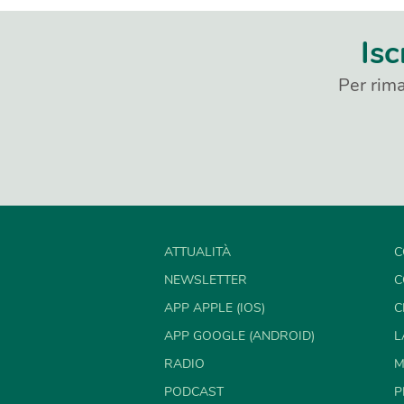
Isc
Per rima
ATTUALITÀ
C
NEWSLETTER
C
APP APPLE (IOS)
C
APP GOOGLE (ANDROID)
L
RADIO
M
PODCAST
P