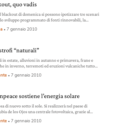
kout, quo vadis
l blackout di domenica si possono ipotizzare tre scenari
: lo sviluppo programmato di fonti rinnovabili, la
ione di nuove centrali termoelettriche e nucleari o la stasi
ia
7 gennaio 2010
ituazione attuale.
strofi “naturali”
i in estate, alluvioni in autunno e primavera, frane e
he in inverno, terremoti ed eruzioni vulcaniche tutto
. Che cosa sta succedendo e che cosa si può fare per
nte
7 gennaio 2010
re le catastrofi naturali?
npeace sostiene l’energia solare
a di nuovo sotto il sole. Si realizzerà nel paese di
ubia de los Ojos una centrale fotovoltaica, grazie al
no di Greenpeace.
nte
7 gennaio 2010