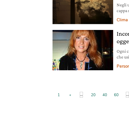
Negli 
cappa n
surris
Clima
Incon
ogge
Ogni c
che us
qualco
Person
...
...
1
«
20
40
60