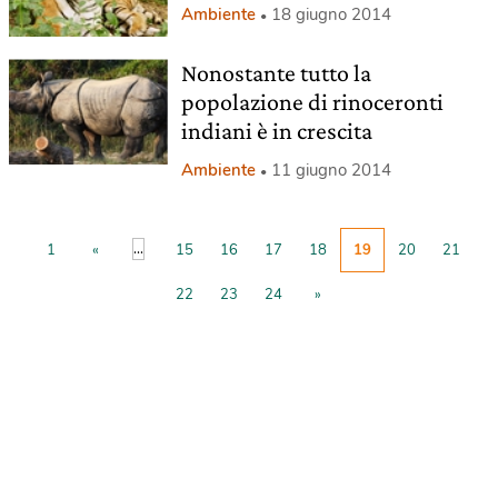
Ambiente
18 giugno 2014
Nonostante tutto la
popolazione di rinoceronti
indiani è in crescita
Ambiente
11 giugno 2014
...
1
«
15
16
17
18
19
20
21
22
23
24
»